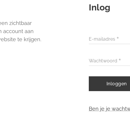
Inlog
een zichtbaar
n account aan
bsite te krijgen.
E-mailadres
Wachtwoord
Inloggen
Ben je je wacht